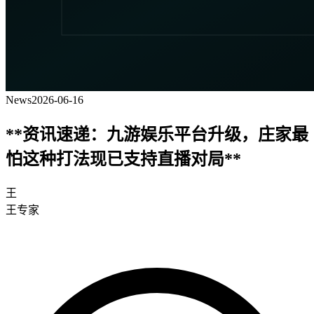
News
2026-06-16
**资讯速递：九游娱乐平台升级，庄家最
怕这种打法现已支持直播对局**
王
王专家