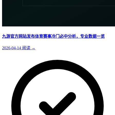
九游官方网站发布体育赛事冷门必中分析，专业数据一览
2026-04-14
阅读
→