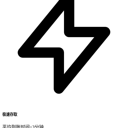
极速存取
平均到账时间<3分钟