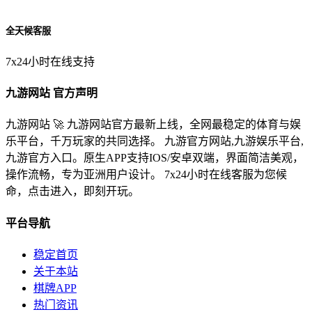
全天候客服
7x24小时在线支持
九游网站 官方声明
九游网站 🚀 九游网站官方最新上线，全网最稳定的体育与娱
乐平台，千万玩家的共同选择。 九游官方网站,九游娱乐平台,
九游官方入口。原生APP支持IOS/安卓双端，界面简洁美观，
操作流畅，专为亚洲用户设计。 7x24小时在线客服为您候
命，点击进入，即刻开玩。
平台导航
稳定首页
关于本站
棋牌APP
热门资讯