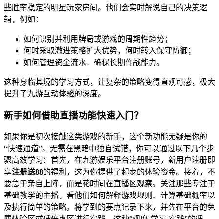
些胜率稳定的明星玩家房间。他们会实时解说自己的决策逻
辑，例如：
如何识别并利用牌局或游戏的周期性趋势；
何时采取激进策略扩大优势，何时转入保守防御；
如何管理资金流水，确保长期作战能力。
这种身临其境的学习方式，让复杂的策略变得直观可感，极大
提升了九游互动体验的深度。
新手如何借助直播功能快速入门？
如果你是初次接触这类游戏的新手，这个新功能无疑是你的
“快速通道”。无需在黑暗中独自试错，你可以通过以下几个步
骤高效学习：首先，在九游娱乐平台注册账号，新用户注册即
享
注册送88
的福利，这为你提供了起步的体验资金。接着，不
要急于亲自上阵，而是花时间在直播区观察。关注那些专注于
基础教学的主播，看他们如何解释游戏规则、计算基础概率以
及执行简单的策略。将学到的要点记录下来，并先在平台的免
费体验区或低倍率区进行实践。这种“观摩-学习-实践”的循