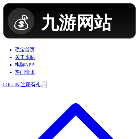
稳定首页
关于本站
棋牌APP
热门资讯
LOG IN
注册有礼