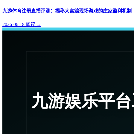
九游体育注册直播评测：揭秘大富翁现场游戏的庄家盈利机制
2026-06-18
阅读
→