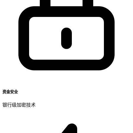
资金安全
银行级加密技术