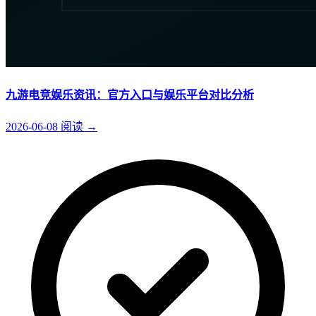
九游电竞娱乐资讯：官方入口与娱乐平台对比分析
2026-06-08
阅读
→