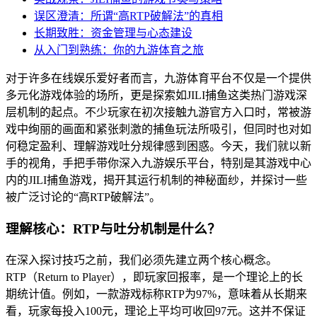
误区澄清：所谓“高RTP破解法”的真相
长期致胜：资金管理与心态建设
从入门到熟练：你的九游体育之旅
对于许多在线娱乐爱好者而言，九游体育平台不仅是一个提供
多元化游戏体验的场所，更是探索如JILI捕鱼这类热门游戏深
层机制的起点。不少玩家在初次接触九游官方入口时，常被游
戏中绚丽的画面和紧张刺激的捕鱼玩法所吸引，但同时也对如
何稳定盈利、理解游戏吐分规律感到困惑。今天，我们就以新
手的视角，手把手带你深入九游娱乐平台，特别是其游戏中心
内的JILI捕鱼游戏，揭开其运行机制的神秘面纱，并探讨一些
被广泛讨论的“高RTP破解法”。
理解核心：RTP与吐分机制是什么？
在深入探讨技巧之前，我们必须先建立两个核心概念。
RTP（Return to Player），即玩家回报率，是一个理论上的长
期统计值。例如，一款游戏标称RTP为97%，意味着从长期来
看，玩家每投入100元，理论上平均可收回97元。这并不保证