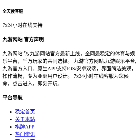
全天候客服
7x24小时在线支持
九游网站 官方声明
九游网站 🚀 九游网站官方最新上线，全网最稳定的体育与娱
乐平台，千万玩家的共同选择。 九游官方网站,九游娱乐平台,
九游官方入口。原生APP支持IOS/安卓双端，界面简洁美观，
操作流畅，专为亚洲用户设计。 7x24小时在线客服为您候
命，点击进入，即刻开玩。
平台导航
稳定首页
关于本站
棋牌APP
热门资讯