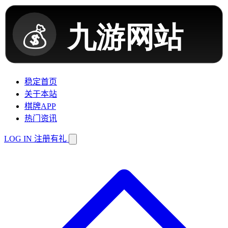
稳定首页
关于本站
棋牌APP
热门资讯
LOG IN
注册有礼