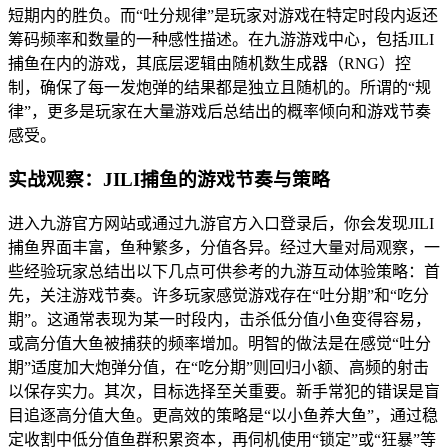
短期内的胜负。而“吐分规律”是玩家对游戏在特定时段内返还
筹码频率和数量的一种感性描述。在九游游戏中心，包括JILI
捕鱼在内的游戏，其底层逻辑由随机数生成器（RNG）控
制，确保了每一发炮弹的结果都是独立且随机的。所谓的“规
律”，更多是玩家在大量游戏后总结出的概率倾向和游戏节奏
感受。
实战观察：JILI捕鱼的游戏节奏与策略
进入九游官方网站或通过九游官方入口登录后，你会发现JILI
捕鱼界面丰富，鱼种繁多，分值各异。经过大量对局观察，一
些经验玩家总结出以下几点可供参考的九游互动体验策略：首
先，关注游戏节奏。许多玩家感觉游戏存在“吐分期”和“吃分
期”。这通常表现为某一时段内，击杀低分值小鱼变得容易，
或高分值大鱼被捕获的频率增加。明智的做法是在感觉“吐分
期”适度加大炮弹分值，在“吃分期”则回归小额、高频的射击
以保存实力。其次，目标选择至关重要。新手常犯的错误是盲
目追逐高分值大鱼。更高效的策略是“以小鱼养大鱼”，通过稳
定收割中低分值鱼群积累资本，再伺机使用“锁定”或“狂暴”等