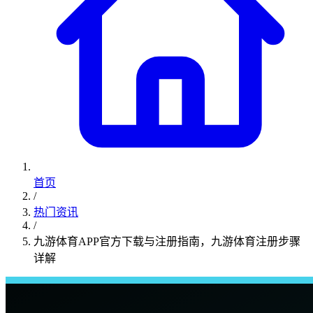
首页
/
热门资讯
/
九游体育APP官方下载与注册指南，九游体育注册步骤
详解