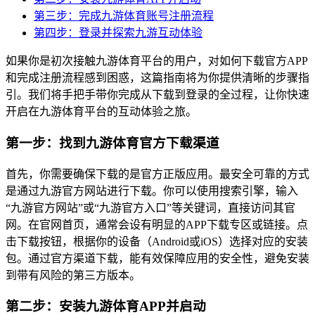
第三步：完成九游体育账号注册流程
第四步：登录并探索九游互动体验
如果你是初次接触九游体育平台的用户，对如何下载官方APP
和完成注册流程感到困惑，这篇指南将为你提供清晰的步骤指
引。我们将手把手带你完成从下载到登录的全过程，让你快速
开启在九游体育平台的互动体验之旅。
第一步：找到九游体育官方下载渠道
首先，你需要确保下载的是官方正版应用。最安全可靠的方式
是通过九游官方网站进行下载。你可以使用搜索引擎，输入
“九游官方网站”或“九游官方入口”等关键词，直接访问其官
网。在官网首页，通常会设有明显的APP下载专区或链接。点
击下载按钮，根据你的设备（Android或iOS）选择对应的安装
包。通过官方渠道下载，能有效保障应用的安全性，避免安装
到带有风险的第三方版本。
第二步：安装九游体育APP并启动