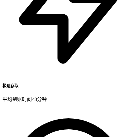
极速存取
平均到账时间<3分钟