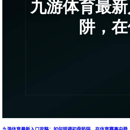
九游体育最新入口攻略：如何规避初盘陷阱，在体育赛事中稳