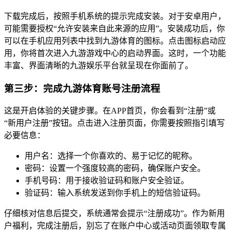
下载完成后，按照手机系统的提示完成安装。对于安卓用户，
可能需要授权“允许安装来自此来源的应用”。安装成功后，你
可以在手机应用列表中找到九游体育的图标。点击图标启动应
用，你将首次进入九游游戏中心的启动界面。这时，一个功能
丰富、界面清晰的九游娱乐平台就呈现在你面前了。
第三步：完成九游体育账号注册流程
这是开启体验的关键步骤。在APP首页，你会看到“注册”或
“新用户注册”按钮。点击进入注册页面，你需要按照指引填写
必要信息：
用户名：选择一个你喜欢的、易于记忆的昵称。
密码：设置一个强度较高的密码，确保账户安全。
手机号码：用于接收验证码和账户安全验证。
验证码：输入系统发送到你手机上的短信验证码。
仔细核对信息后提交，系统通常会提示“注册成功”。作为新用
户福利，完成注册后，别忘了在账户中心或活动页面领取专属