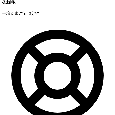
极速存取
平均到账时间<3分钟