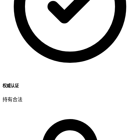
权威认证
持有合法