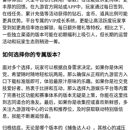
丰厚的回馈。在九游官方网站或APP中，玩家通过每日签到、
在线任务、累计充值等活动获得的钻石、金币、道具比例可能
更具优势。平台专属的VIP成长系统，更能让高活跃度玩家享
受到如更高倍率炮台解锁、每日额外赠礼等特权。相比之下，
一些独立渠道的版本可能在初期福利上吸引人，但长期的运营
活动和玩家生态则稍逊一筹。
如何选择你的专属版本？
面对多个选择，玩家可以根据自身需求决定。如果你是休闲
党，希望随时随地轻松玩两局，那么确保从正规的九游官方入
口下载标准版即可，体验最原汁原味的乐趣。如果你是社交竞
技爱好者，热衷于比拼和互动，那么选择九游娱乐平台等内置
了完善社区功能和赛事体系的版本无疑是上策，你能在这里找
到志同道合的渔友。最后，如果你是收集控或喜欢新鲜感，多
关注九游游戏中心的公告和推荐位，及时获取联动特别版信
息，就能不断邂逅惊喜。
归根结底，无论是哪个版本的《捕鱼达人4》，其核心的减压