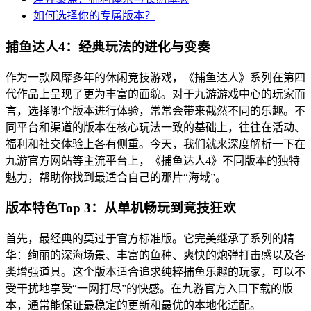
如何选择你的专属版本？
捕鱼达人4：经典玩法的进化与变奏
作为一款风靡多年的休闲竞技游戏，《捕鱼达人》系列在第四
代作品上呈现了更为丰富的面貌。对于九游游戏中心的玩家而
言，选择哪个版本进行体验，常常会带来截然不同的乐趣。不
同平台和渠道的版本在核心玩法一致的基础上，往往在活动、
福利和社交体验上各有侧重。今天，我们就来深度解析一下在
九游官方网站等主流平台上，《捕鱼达人4》不同版本的独特
魅力，帮助你找到最适合自己的那片“海域”。
版本特色Top 3：从单机畅玩到竞技狂欢
首先，最经典的莫过于官方标准版。它完美继承了系列的精
华：绚丽的深海场景、丰富的鱼种、爽快的炮弹打击感以及各
类增强道具。这个版本适合追求纯粹捕鱼乐趣的玩家，可以不
受干扰地享受“一网打尽”的快感。在九游官方入口下载的版
本，通常能保证最稳定的更新和最优的本地化适配。