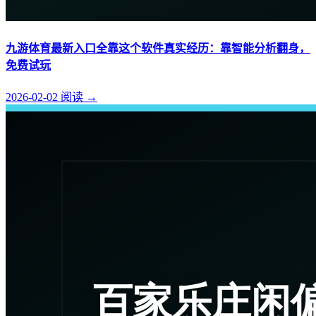
九游体育最新入口全靠这个软件真实经历：靠智能分析翻身，
免费试玩
2026-02-02
阅读
→