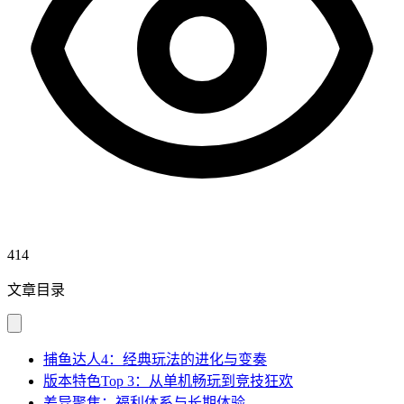
414
文章目录
捕鱼达人4：经典玩法的进化与变奏
版本特色Top 3：从单机畅玩到竞技狂欢
差异聚焦：福利体系与长期体验