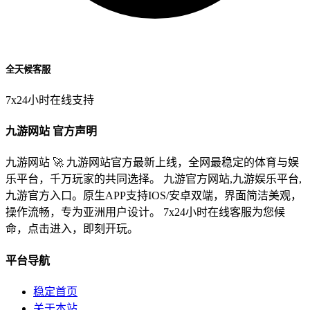
全天候客服
7x24小时在线支持
九游网站 官方声明
九游网站 🚀 九游网站官方最新上线，全网最稳定的体育与娱
乐平台，千万玩家的共同选择。 九游官方网站,九游娱乐平台,
九游官方入口。原生APP支持IOS/安卓双端，界面简洁美观，
操作流畅，专为亚洲用户设计。 7x24小时在线客服为您候
命，点击进入，即刻开玩。
平台导航
稳定首页
关于本站