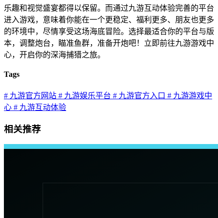
乐趣和视觉盛宴都得以保留。而通过九游互动体验完善的平台
进入游戏，意味着你能在一个更稳定、福利更多、朋友也更多
的环境中，尽情享受这场海底冒险。选择最适合你的平台与版
本，调整炮台，瞄准鱼群，准备开炮吧！立即前往九游游戏中
心，开启你的深海捕猎之旅。
Tags
# 九游官方网站
# 九游娱乐平台
# 九游官方入口
# 九游游戏中
心
# 九游互动体验
相关推荐